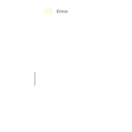
Entrar
S-GERAIS PM
SPARÊNCIA
CONTATO