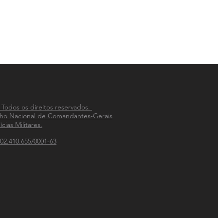
 Todos os direitos reservados.
ho Nacional de Comandantes-Gerais
ícias Militares.
02.410.655/0001-63