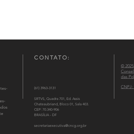
CONTATO:
© 2025
Consel
das Pol
CNPJ: 
tes-
(61) 3963-3131
SRTVS, Quadra 701, Ed. Assis
es-
Chateaubriand, Bloco 01, Sala 403.
tados
CEP: 70.340-906
te
BRASÍLIA - DF
secretariaexecutiva@cncg.org.br