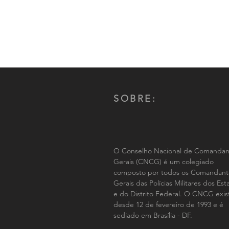
SOBRE:
O Conselho Nacional de Comandan
Gerais (CNCG) é um colegiado
composto por todos os Comandant
Gerais das Polícias Militares dos Es
e do Distrito Federal. O CNCG exis
desde 12 de fevereiro de 1993 e é
sediado em Brasília - DF.