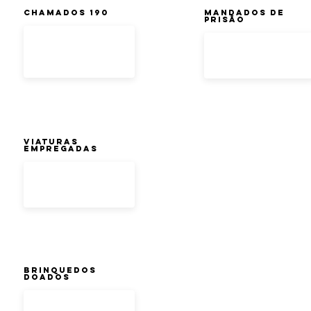
Chamados 190
Mandados de
Prisão
Viaturas
Empregadas
Brinquedos
doados