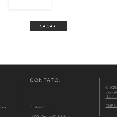
SALVAR
CONTATO:
© 2025
Consel
das Pol
CNPJ: 
tes-
(61) 3963-3131
SRTVS, Quadra 701, Ed. Assis