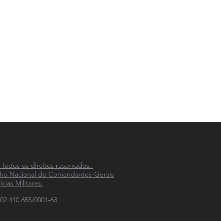
 Todos os direitos reservados.
ho Nacional de Comandantes-Gerais
ícias Militares.
02.410.655/0001-63