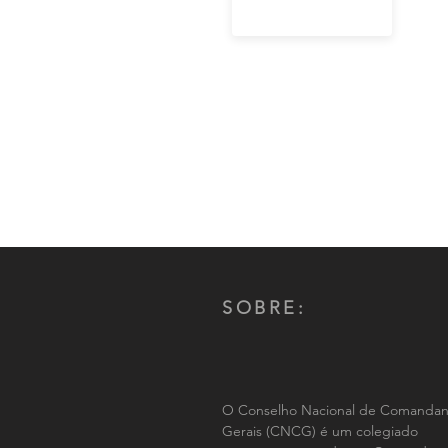
SOBRE:
O Conselho Nacional de Comandan
Gerais (CNCG) é um colegiado