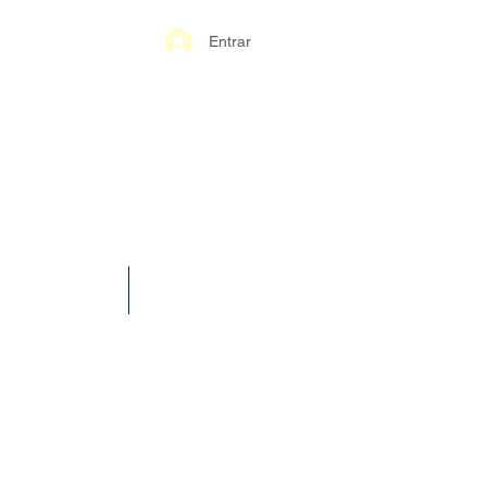
Entrar
S-GERAIS PM
SPARÊNCIA
CONTATO