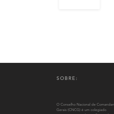
SOBRE:
O Conselho Nacional de Comandan
Gerais (CNCG) é um colegiado