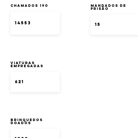
Chamados 190
Mandados de
Prisão
Viaturas
Empregadas
Brinquedos
doados