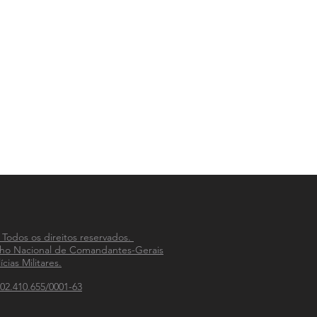
 Todos os direitos reservados.
ho Nacional de Comandantes-Gerais
ícias Militares.
02.410.655/0001-63