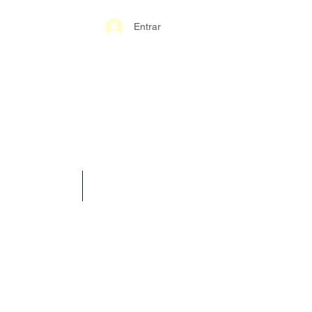
Entrar
S-GERAIS PM
SPARÊNCIA
CONTATO