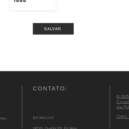
SALVAR
CONTATO:
© 2025
Consel
das Pol
CNPJ: 
tes-
(61) 3963-3131
SRTVS, Quadra 701, Ed. Assis