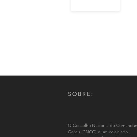
SOBRE:
O Conselho Nacional de Comandan
Gerais (CNCG) é um colegiado