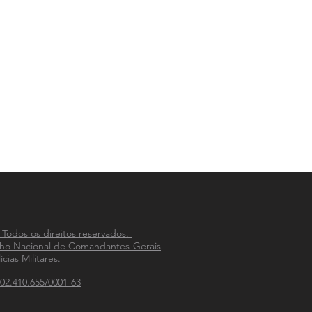
 Todos os direitos reservados.
ho Nacional de Comandantes-Gerais
ícias Militares.
02.410.655/0001-63