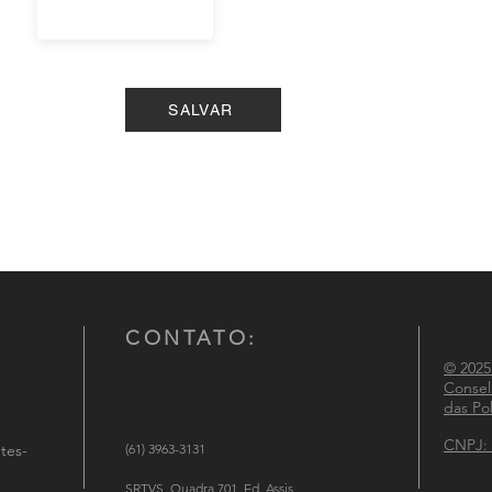
SALVAR
CONTATO:
© 2025
Consel
das Pol
CNPJ: 
tes-
(61) 3963-3131
SRTVS, Quadra 701, Ed. Assis