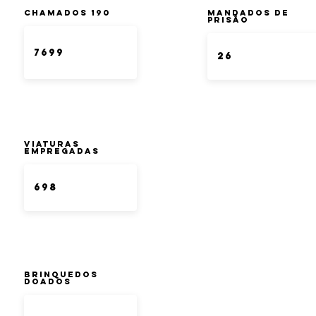
Chamados 190
Mandados de
Prisão
Viaturas
Empregadas
Brinquedos
doados