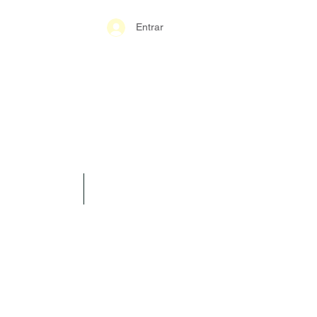
Entrar
S-GERAIS PM
SPARÊNCIA
CONTATO