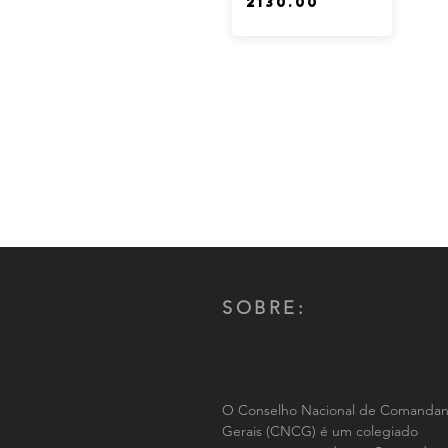
SOBRE:
O Conselho Nacional de Comandan
Gerais (CNCG) é um colegiado