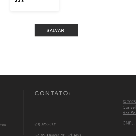
SALVAR
CONTATO:
© 2025
Consel
das Pol
CNPJ: 
tes-
(61) 3963-3131
SRTVS, Quadra 701, Ed. Assis