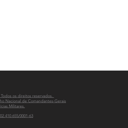
 Todos os direitos reservados.
ho Nacional de Comandantes-Gerais
ícias Militares.
02.410.655/0001-63