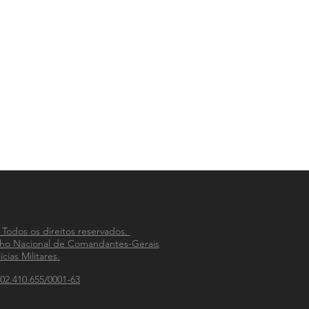
 Todos os direitos reservados.
ho Nacional de Comandantes-Gerais
ícias Militares.
02.410.655/0001-63