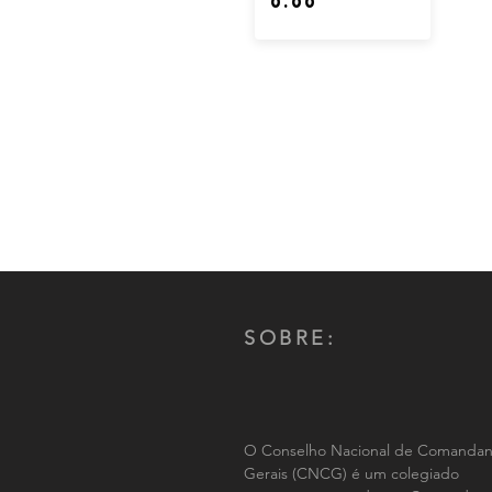
SOBRE:
O Conselho Nacional de Comandan
Gerais (CNCG) é um colegiado