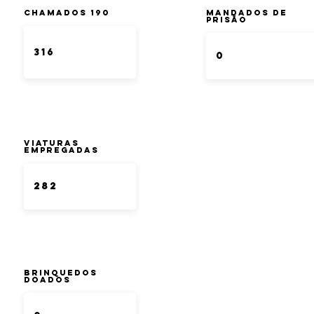
Chamados 190
Mandados de
Prisão
Viaturas
Empregadas
Brinquedos
doados