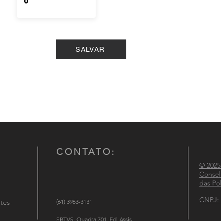
SALVAR
CONTATO:
© 2025
Consel
das Pol
CNPJ: 
tes-
(61) 3963-3131
SRTVS, Quadra 701, Ed. Assis