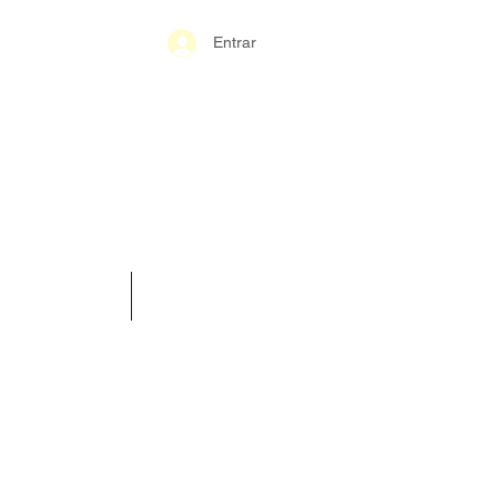
Entrar
S-GERAIS PM
SPARÊNCIA
CONTATO