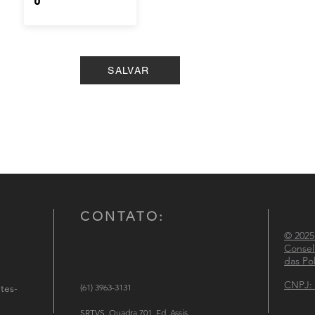
SALVAR
CONTATO:
© 2025
Consel
das Pol
CNPJ: 
tes-
(61) 3963-3131
SRTVS, Quadra 701, Ed. Assis