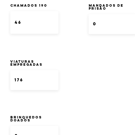
Chamados 190
Mandados de
Prisão
Viaturas
Empregadas
Brinquedos
doados