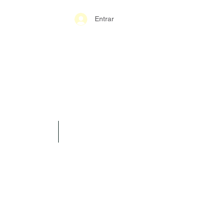
Entrar
S-GERAIS PM
SPARÊNCIA
CONTATO