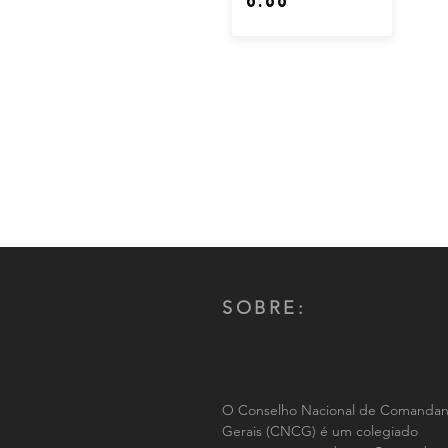
SOBRE:
O Conselho Nacional de Comandan
Gerais (CNCG) é um colegiado