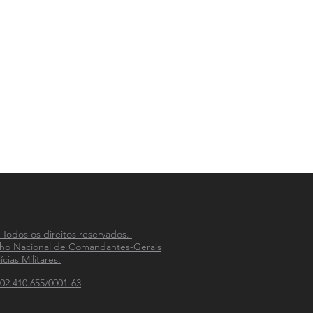
 Todos os direitos reservados.
ho Nacional de Comandantes-Gerais
ícias Militares.
02.410.655/0001-63