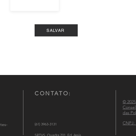
SALVAR
CONTATO:
© 2025
Consel
das Pol
CNPJ: 
tes-
(61) 3963-3131
SRTVS, Quadra 701, Ed. Assis