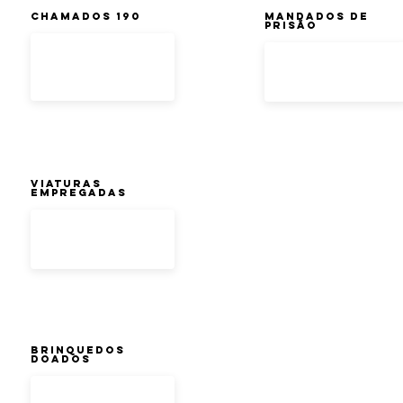
Chamados 190
Mandados de
Prisão
Viaturas
Empregadas
Brinquedos
doados