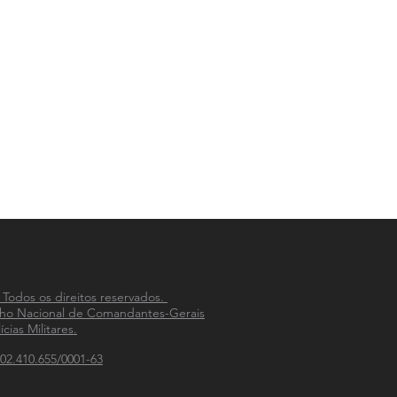
 Todos os direitos reservados.
ho Nacional de Comandantes-Gerais
ícias Militares.
02.410.655/0001-63