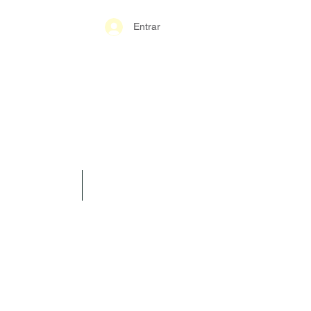
Entrar
S-GERAIS PM
SPARÊNCIA
CONTATO