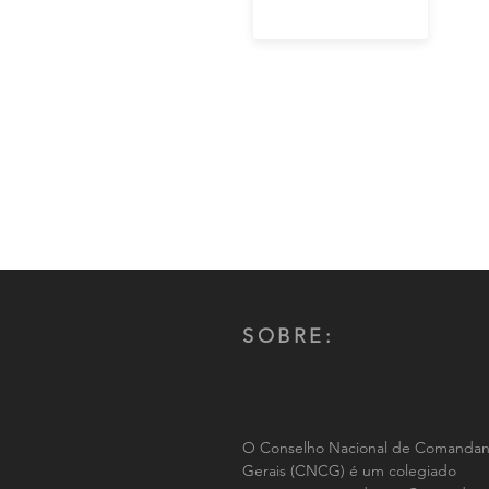
SOBRE:
O Conselho Nacional de Comandan
Gerais (CNCG) é um colegiado