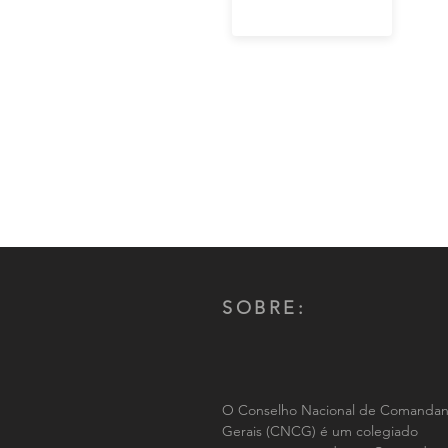
SOBRE:
O Conselho Nacional de Comandan
Gerais (CNCG) é um colegiado