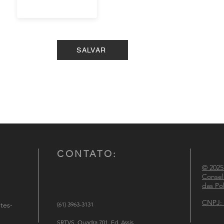
SALVAR
CONTATO:
© 2025
Consel
das Pol
CNPJ: 
tes-
(61) 3963-3131
SRTVS, Quadra 701, Ed. Assis