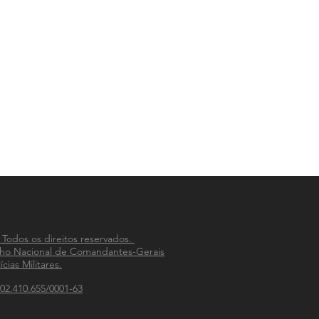
 Todos os direitos reservados.
ho Nacional de Comandantes-Gerais
ícias Militares.
02.410.655/0001-63