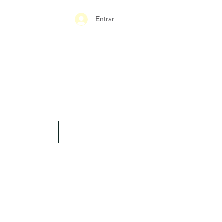
Entrar
S-GERAIS PM
SPARÊNCIA
CONTATO