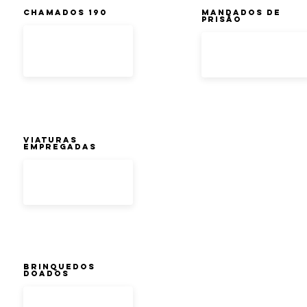
Chamados 190
Mandados de
Prisão
Viaturas
Empregadas
Brinquedos
doados