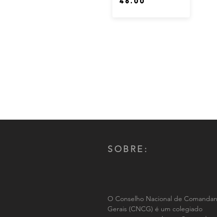
SOBRE:
O Conselho Nacional de Comandan
Gerais (CNCG) é um colegiado