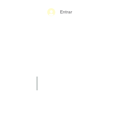
Entrar
S-GERAIS PM
SPARÊNCIA
CONTATO