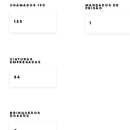
Chamados 190
Mandados de
Prisão
Viaturas
Empregadas
Brinquedos
doados