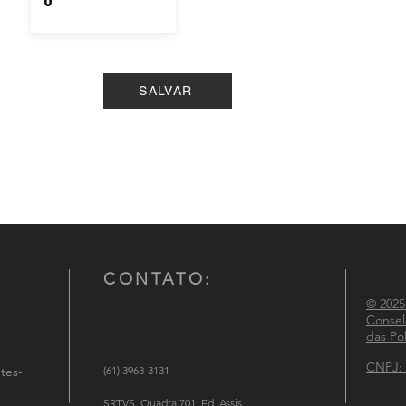
SALVAR
CONTATO:
© 2025
Consel
das Pol
CNPJ: 
tes-
(61) 3963-3131
SRTVS, Quadra 701, Ed. Assis