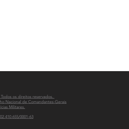
 Todos os direitos reservados.
ho Nacional de Comandantes-Gerais
ícias Militares.
02.410.655/0001-63