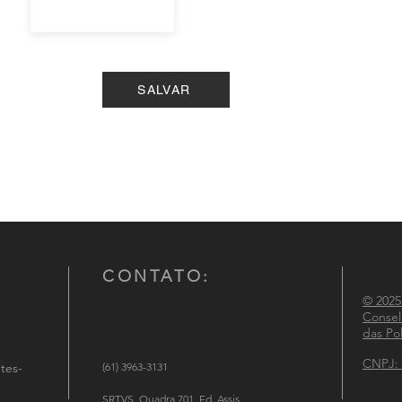
SALVAR
CONTATO:
© 2025
Consel
das Pol
CNPJ: 
tes-
(61) 3963-3131
SRTVS, Quadra 701, Ed. Assis