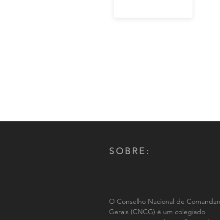
SOBRE:
O Conselho Nacional de Comandan
Gerais (CNCG) é um colegiado