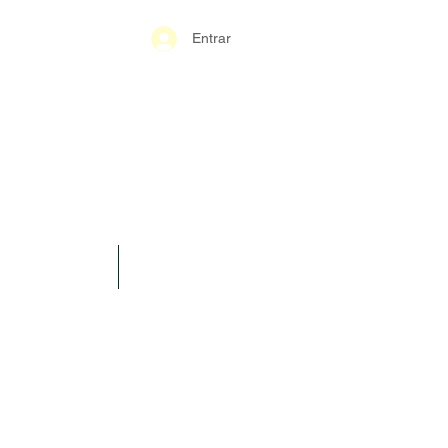
Entrar
S-GERAIS PM
SPARÊNCIA
CONTATO