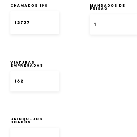
Chamados 190
Mandados de
Prisão
Viaturas
Empregadas
Brinquedos
doados