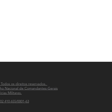
 Todos os direitos reservados.
ho Nacional de Comandantes-Gerais
ícias Militares.
02.410.655/0001-63