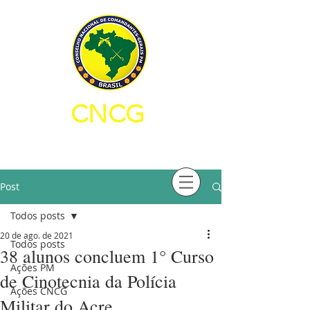
CNCG
CONSELHO NACIONAL DE
COMANDANTES-GERAIS PM
Post
Todos posts
20 de ago. de 2021
Todos posts
38 alunos concluem 1° Curso
Ações PM
de Cinotecnia da Polícia
Ações CNCG
Militar do Acre