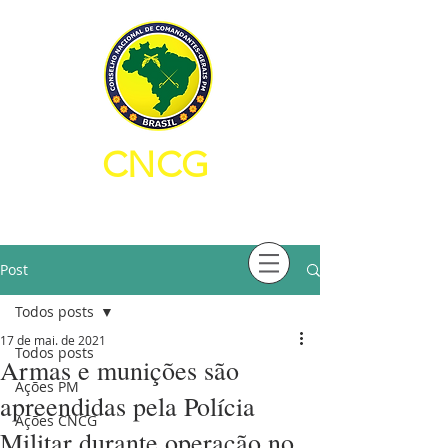
CNCG
CONSELHO NACIONAL DE
COMANDANTES-GERAIS PM
Post
Todos posts
17 de mai. de 2021
Todos posts
Armas e munições são
Ações PM
apreendidas pela Polícia
Ações CNCG
Militar durante operação no