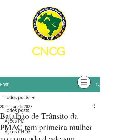
CNCG
CONSELHO NACIONAL DE
COMANDANTES-GERAIS PM
Post
Todos posts
20 de abr. de 2023
Todos posts
Batalhão de Trânsito da
Ações PM
PMAC tem primeira mulher
Ações CNCG
no comando desde sua