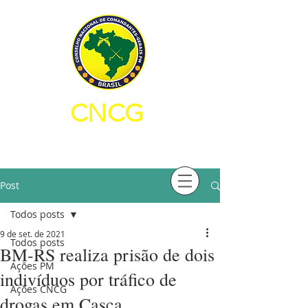
CNCG
CONSELHO NACIONAL DE
COMANDANTES-GERAIS PM
Post
Todos posts
9 de set. de 2021
Todos posts
BM-RS realiza prisão de dois
Ações PM
indivíduos por tráfico de
Ações CNCG
drogas em Casca