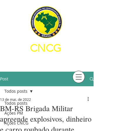
CNCG
CONSELHO NACIONAL DE
COMANDANTES-GERAIS PM
Post
Todos posts
13 de mai. de 2022
Todos posts
BM-RS Brigada Militar
Ações PM
apreende explosivos, dinheiro
Ações CNCG
e carro roubado durante