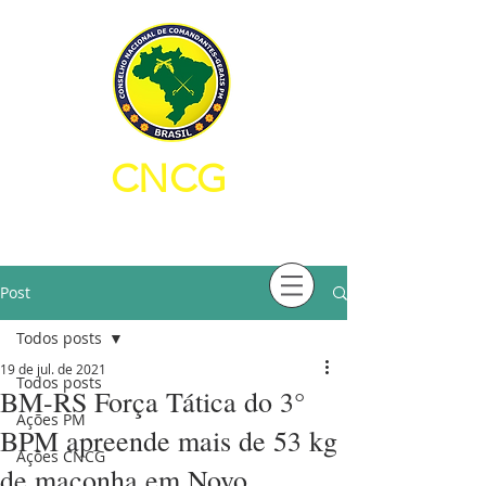
CNCG
CONSELHO NACIONAL DE
COMANDANTES-GERAIS PM
Post
Todos posts
19 de jul. de 2021
Todos posts
BM-RS Força Tática do 3°
Ações PM
BPM apreende mais de 53 kg
Ações CNCG
de maconha em Novo