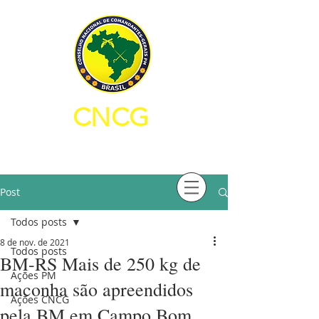
CNCG
CONSELHO NACIONAL DE
COMANDANTES-GERAIS PM
Post
Todos posts
8 de nov. de 2021
Todos posts
BM-RS Mais de 250 kg de
Ações PM
maconha são apreendidos
Ações CNCG
pela BM em Campo Bom