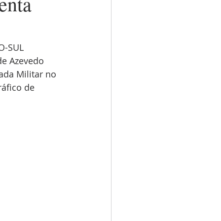
enta
PO-SUL 
de Azevedo 
da Militar no 
áfico de 