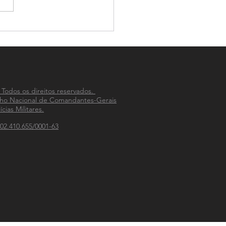
-PM celebra 33 anos de
ão na integração das
ias Militares do país
 Todos os direitos reservados.
ho Nacional de Comandantes-Gerais
ícias Militares.
02.410.655/0001-63