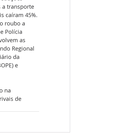
a transporte 
is caíram 45%.
o roubo a 
 Polícia 
volvem as 
ando Regional 
ário da 
BOPE) e 
o na 
ivais de 