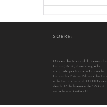
Comandante-Geral da PMMS,
Coronel Renato dos Anjos
Garnes é reeleito por aclamação
presidente do CNCG-PM
SOBRE:
O Conselho Nacional de Comandan
Gerais (CNCG) é um colegiado
composto por todos os Comandant
Gerais das Polícias Militares dos Es
e do Distrito Federal. O CNCG exis
desde 12 de fevereiro de 1993 e é
sediado em Brasília - DF.