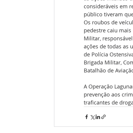
consideráveis em r
público tiveram qu
Os roubos de veícu
pedestre caiu mais
Militar, responsáv
ações de todas as 
de Polícia Ostensi
Brigada Militar, C
Batalhão de Aviaçã
A Operação Lagunar
prevenção aos crime
traficantes de drog