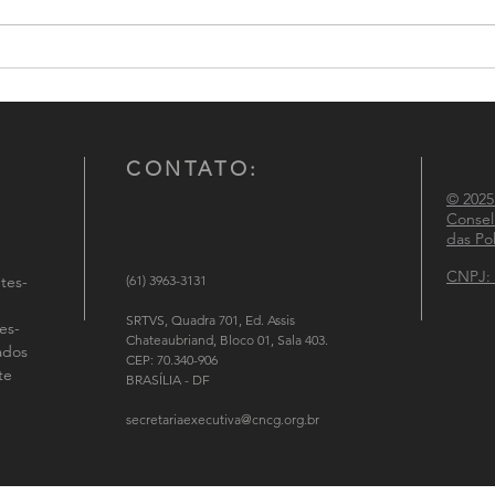
Conselho Nacional de
CNCG
Comandantes-Gerais das
atuaç
Polícias Militares participa de
Políc
reunião institucional no
Ministério da Justiça e
CONTATO:
Segurança Pública
© 2025
Consel
das Pol
CNPJ: 
tes-
(61) 3963-3131
SRTVS, Quadra 701, Ed. Assis
es-
Chateaubriand, Bloco 01, Sala 403.
tados
CEP: 70.340-906
te
BRASÍLIA - DF
secretariaexecutiva@cncg.org.br