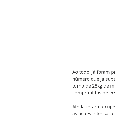
Ao todo, já foram p
número que já super
torno de 28kg de ma
comprimidos de ecs
Ainda foram recupe
as ações intensas 