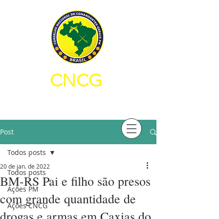
CNCG
CONSELHO NACIONAL DE
COMANDANTES-GERAIS PM
Post
Todos posts
20 de jan. de 2022
Todos posts
BM-RS Pai e filho são presos
Ações PM
com grande quantidade de
Ações CNCG
drogas e armas em Caxias do