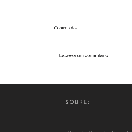
Comentários
Escreva um comentário
Aplicativos de relacionamento:
Criminosos são presos após
forjar encontro e sequestrar a
vítima
SOBRE: