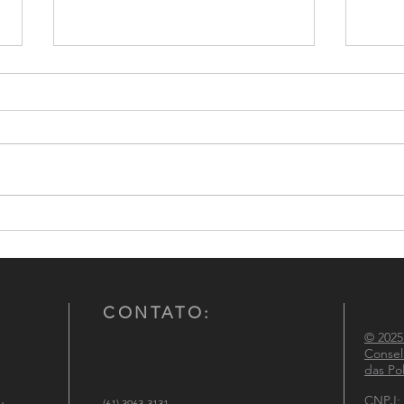
PMESP apreende helicóptero
BM-R
com 264 Kg de pasta base de
quant
cocaína
Fund
CONTATO:
© 2025
Consel
das Pol
CNPJ: 
(61) 3963-3131