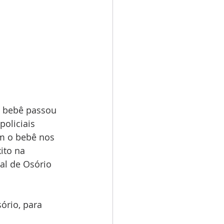
o bebê passou 
oliciais 
m o bebê nos 
ito na 
al de Osório 
ório, para 