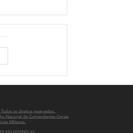
S apreende grande
idade de drogas em Passo
o
 Todos os direitos reservados.
ho Nacional de Comandantes-Gerais
ícias Militares.
02.410.655/0001-63