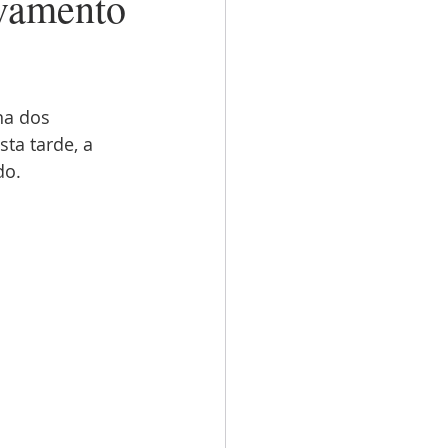
vamento
na dos 
ta tarde, a 
do.