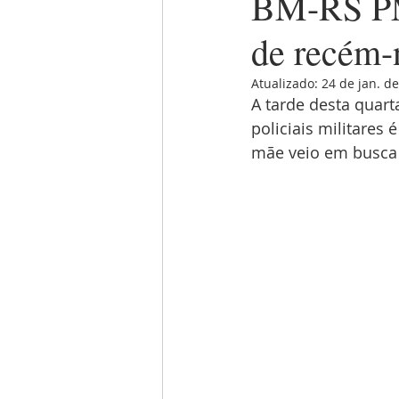
BM-RS PM
de recém-
Atualizado:
24 de jan. d
A tarde desta quarta
policiais militares 
mãe veio em busca d