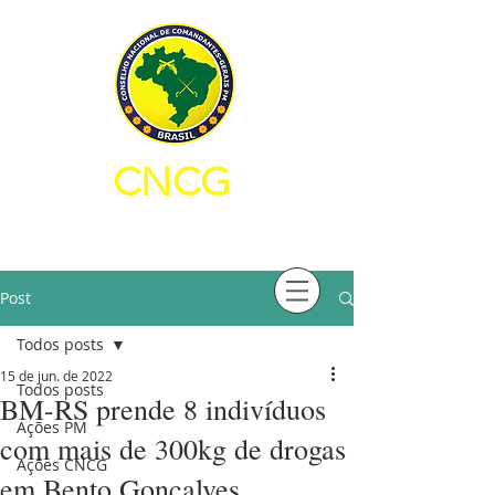
CNCG
CONSELHO NACIONAL DE
COMANDANTES-GERAIS PM
Post
Todos posts
15 de jun. de 2022
Todos posts
BM-RS prende 8 indivíduos
Ações PM
com mais de 300kg de drogas
Ações CNCG
em Bento Gonçalves