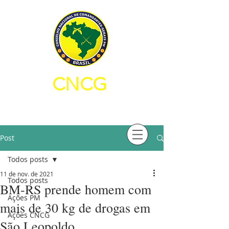
CNCG
CONSELHO NACIONAL DE
COMANDANTES-GERAIS PM
Post
Todos posts
11 de nov. de 2021
Todos posts
BM-RS prende homem com
Ações PM
mais de 30 kg de drogas em
Ações CNCG
São Leopoldo