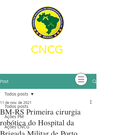
CNCG
CONSELHO NACIONAL DE
COMANDANTES-GERAIS PM
Post
Todos posts
11 de nov. de 2021
Todos posts
BM-RS Primeira cirurgia
Ações PM
robótica do Hospital da
Ações CNCG
Brigada Militar de Porto