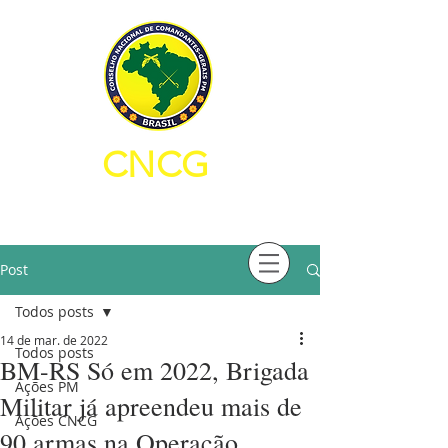
CNCG
CONSELHO NACIONAL DE
COMANDANTES-GERAIS PM
Post
Todos posts
14 de mar. de 2022
Todos posts
BM-RS Só em 2022, Brigada
Ações PM
Militar já apreendeu mais de
Ações CNCG
90 armas na Operação