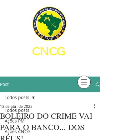
CNCG
CONSELHO NACIONAL DE
COMANDANTES-GERAIS PM
Post
Todos posts
13 de abr. de 2022
Todos posts
BOLEIRO DO CRIME VAI
Ações PM
PARA O BANCO... DOS
Ações CNCG
RÉUS!