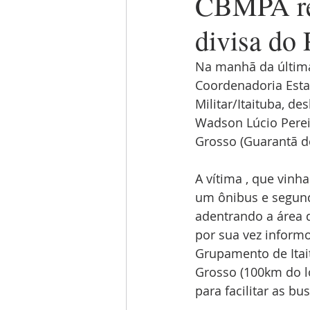
CBMPA res
divisa do
Na manhã da última 
Coordenadoria Esta
Militar/Itaituba, d
Wadson Lúcio Pereir
Grosso (Guarantã do
A vítima , que vinh
um ônibus e segund
adentrando a área 
por sua vez informo
Grupamento de Itai
Grosso (100km do lo
para facilitar as bu