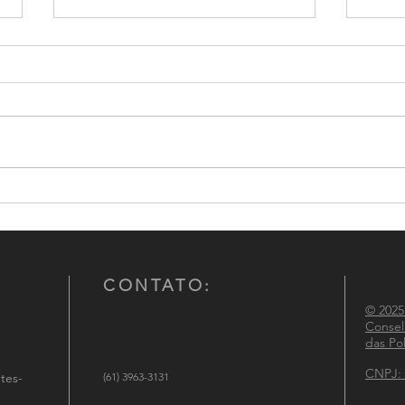
Conselho Nacional de
CNCG
Comandantes-Gerais das
atuaç
Polícias Militares participa de
Políc
reunião institucional no
Ministério da Justiça e
CONTATO:
Segurança Pública
© 2025
Consel
das Pol
CNPJ: 
tes-
(61) 3963-3131