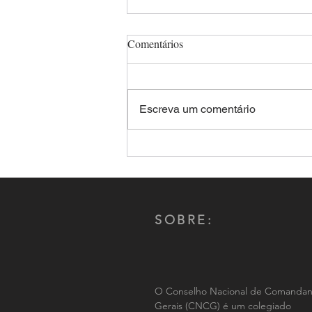
Comentários
Escreva um comentário
Comandante-Geral da PMMS,
Coronel Renato dos Anjos
Garnes é reeleito por aclamação
presidente do CNCG-PM
SOBRE:
O Conselho Nacional de Comandan
Gerais (CNCG) é um colegiado