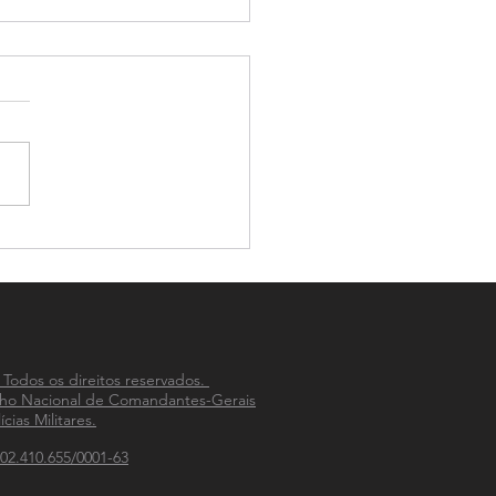
-PM celebra 33 anos de
ão na integração das
ias Militares do país
 Todos os direitos reservados.
ho Nacional de Comandantes-Gerais
ícias Militares.
02.410.655/0001-63