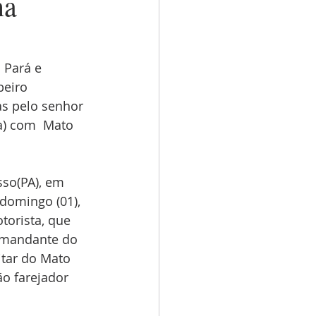
na
 Pará e 
eiro 
as pelo senhor 
a) com  Mato 
sso(PA), em 
domingo (01), 
orista, que 
comandante do 
tar do Mato 
o farejador 