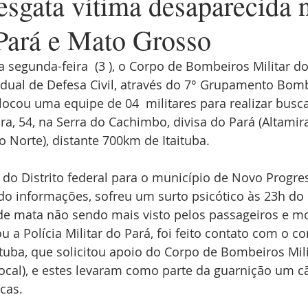
gata vítima desaparecida 
 Pará e Mato Grosso
segunda-feira  (3 ), o Corpo de Bombeiros Militar do
dual de Defesa Civil, através do 7° Grupamento Bomb
eslocou uma equipe de 04  militares para realizar busc
a, 54, na Serra do Cachimbo, divisa do Pará (Altamir
 Norte), distante 700km de Itaituba.
a do Distrito federal para o município de Novo Progre
o informações, sofreu um surto psicótico às 23h do 
de mata não sendo mais visto pelos passageiros e mot
u a Polícia Militar do Pará, foi feito contato com o 
tuba, que solicitou apoio do Corpo de Bombeiros Mili
cal), e estes levaram como parte da guarnição um cã
scas.