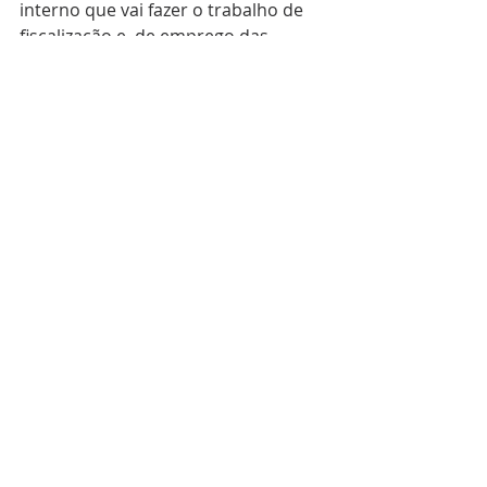
interno que vai fazer o trabalho de 
fiscalização e  de emprego das 
normas”, concluiu Fábio Cardoso.
Fonte: 
Comunicação Social Corpo de 
Bombeiros Militar de Sergipe 
(CBMSE).
Posts recentes
Ver tudo