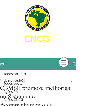
CNCG
CONSELHO NACIONAL DE
COMANDANTES-GERAIS PM
Post
Todos posts
14 de mai. de 2021
Todos posts
CBMSE promove melhorias
Ações PM
no Sistema de
Ações CNCG
Acompanhamento de