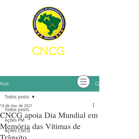
CNCG
CONSELHO NACIONAL DE
COMANDANTES-GERAIS PM
Post
Todos posts
19 de nov. de 2021
Todos posts
CNCG apoia Dia Mundial em
Ações PM
Memória das Vítimas de
Ações CNCG
Trânsito