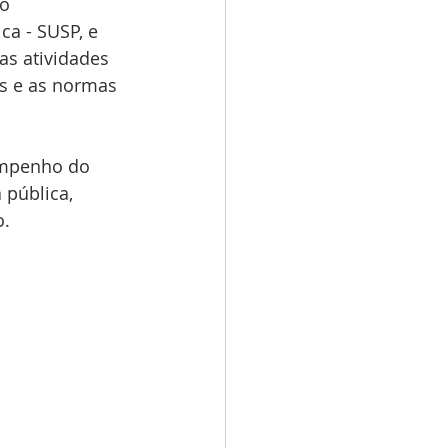
o 
a - SUSP, e 
s atividades 
as e as normas 
empenho do 
pública, 
o.