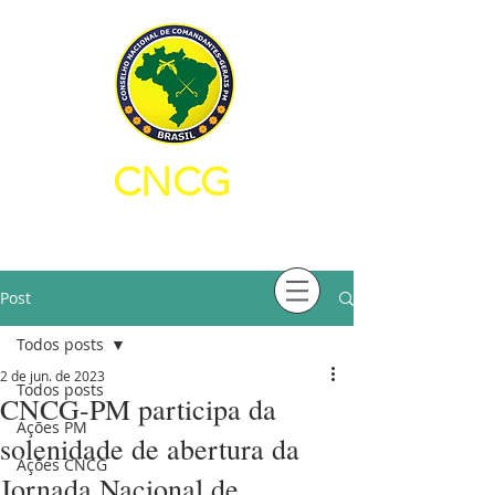
CNCG
CONSELHO NACIONAL DE
COMANDANTES-GERAIS PM
Post
Todos posts
2 de jun. de 2023
Todos posts
CNCG-PM participa da
Ações PM
solenidade de abertura da
Ações CNCG
Jornada Nacional de