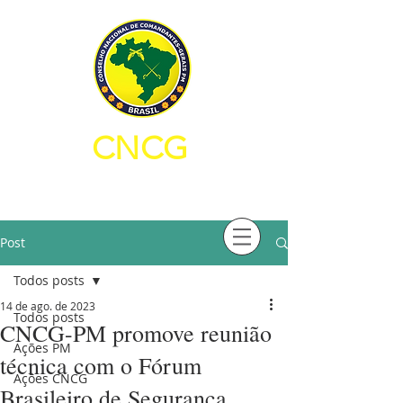
CNCG
CONSELHO NACIONAL DE
COMANDANTES-GERAIS PM
Post
Todos posts
14 de ago. de 2023
Todos posts
CNCG-PM promove reunião
Ações PM
técnica com o Fórum
Ações CNCG
Brasileiro de Segurança