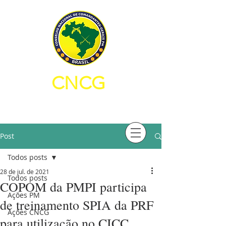
CNCG
CONSELHO NACIONAL DE
COMANDANTES-GERAIS PM
Post
Todos posts
28 de jul. de 2021
Todos posts
COPOM da PMPI participa
Ações PM
de treinamento SPIA da PRF
Ações CNCG
para utilização no CICC