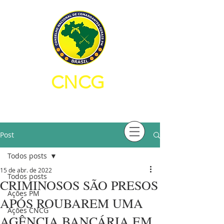
CNCG
CONSELHO NACIONAL DE
COMANDANTES-GERAIS PM
Post
Todos posts
15 de abr. de 2022
Todos posts
CRIMINOSOS SÃO PRESOS
Ações PM
APÓS ROUBAREM UMA
Ações CNCG
AGÊNCIA BANCÁRIA EM