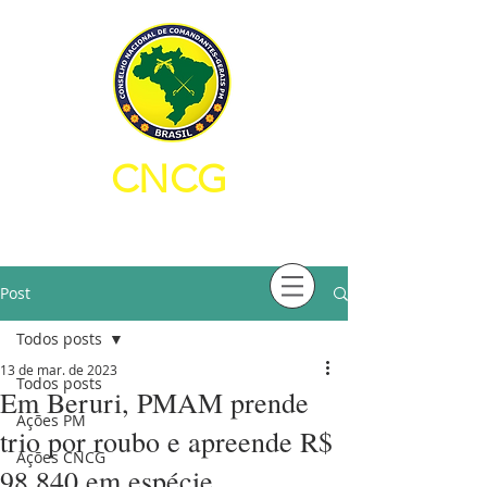
CNCG
CONSELHO NACIONAL DE
COMANDANTES-GERAIS PM
Post
Todos posts
13 de mar. de 2023
Todos posts
Em Beruri, PMAM prende
Ações PM
trio por roubo e apreende R$
Ações CNCG
98.840 em espécie