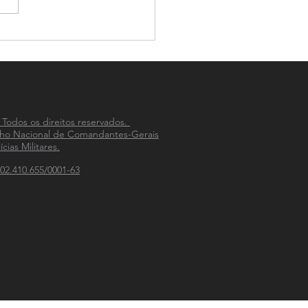
tra discute fortalecimento
mbate a violência contra a
r, e reúne mais de 80
iais
 Todos os direitos reservados.
ho Nacional de Comandantes-Gerais
ícias Militares.
02.410.655/0001-63