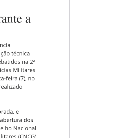
ante a
ncia 
ção técnica 
batidos na 2ª 
ias Militares 
-feira (7), no 
ealizado 
rada, e 
abertura dos 
elho Nacional 
litares (CNCG) 