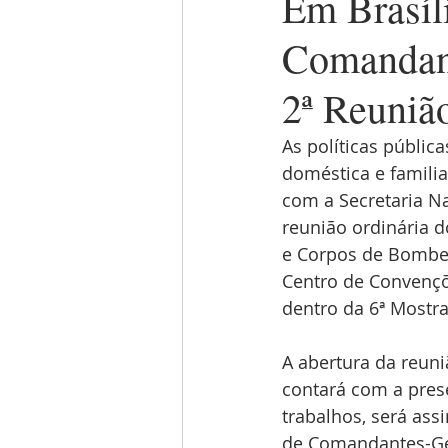
Em Brasíl
Comandant
2ª Reuniã
As políticas públic
doméstica e familia
com a Secretaria Na
reunião ordinária 
e Corpos de Bombeir
Centro de Convençõ
dentro da 6ª Mostra
A abertura da reuniã
contará com a pres
trabalhos, será as
de Comandantes-Ger