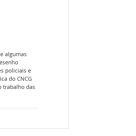
 e algumas 
desenho 
 policiais e 
nica do CNCG 
o trabalho das 