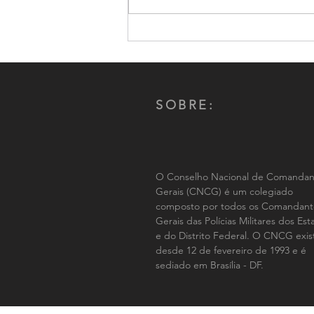
Presidente do CNCG participa
de Seminário de Inteligência
SOBRE:
O Conselho Nacional de Comandan
Gerais (CNCG) é um colegiado
composto por todos os Comandant
Gerais das Polícias Militares dos Es
e do Distrito Federal. O CNCG exis
desde 12 de fevereiro de 1993 e é
sediado em Brasília - DF.