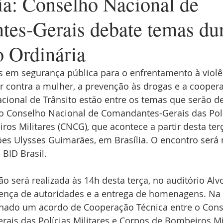
ia: Conselho Nacional de
es-Gerais debate temas dur
o Ordinária
as em segurança pública para o enfrentamento à violê
r contra a mulher, a prevenção às drogas e a coopera
cional de Trânsito estão entre os temas que serão de
do Conselho Nacional de Comandantes-Gerais das Políc
os Militares (CNCG), que acontece a partir desta terça
es Ulysses Guimarães, em Brasília. O encontro será r
 BID Brasil.
o será realizada às 14h desta terça, no auditório Alvo
ença de autoridades e a entrega de homenagens. Na 
sinado um acordo de Cooperação Técnica entre o Cons
ais das Polícias Militares e Corpos de Bombeiros Mi