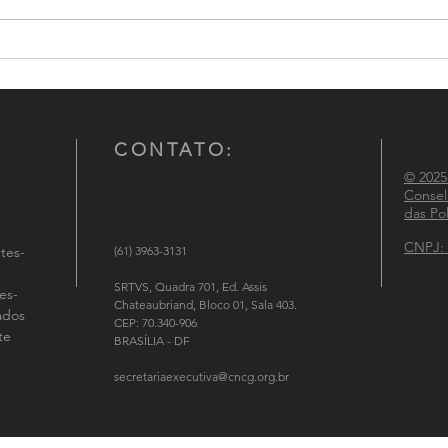
Câmara Técnica do CNCG
Pales
participa da I Jornada Nacional
do co
de Segurança Pública
Mulhe
polic
CONTATO:
© 2025
Consel
das Pol
CNPJ: 
tes-
(61) 3963-3131
SRTVS, Quadra 701, Ed. Assis
es-
Chateaubriand, Bloco 01, Sala 403.
tados
CEP: 70.340-906
te
BRASÍLIA - DF
secretariaexecutiva@cncg.org.br