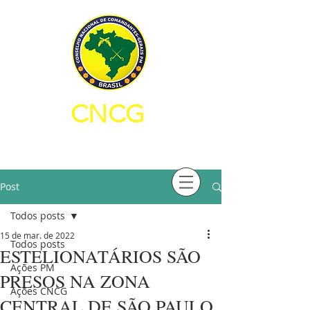
CNCG
CONSELHO NACIONAL DE
COMANDANTES-GERAIS PM
Post
Todos posts
15 de mar. de 2022
Todos posts
ESTELIONATÁRIOS SÃO
Ações PM
PRESOS NA ZONA
Ações CNCG
CENTRAL DE SÃO PAULO