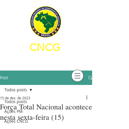
CNCG
CONSELHO NACIONAL DE
COMANDANTES-GERAIS PM
Post
Todos posts
15 de dez. de 2023
Todos posts
Força Total Nacional acontece
Ações PM
nesta sexta-feira (15)
Ações CNCG