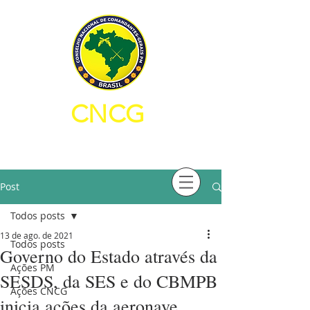
CNCG
CONSELHO NACIONAL DE
COMANDANTES-GERAIS PM
Post
Todos posts
13 de ago. de 2021
Todos posts
Governo do Estado através da
Ações PM
SESDS, da SES e do CBMPB
Ações CNCG
inicia ações da aeronave