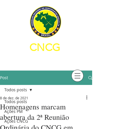
CNCG
CONSELHO NACIONAL DE
COMANDANTES-GERAIS PM
Post
Todos posts
8 de dez. de 2021
Todos posts
Homenagens marcam
Ações PM
abertura da 2ª Reunião
Ações CNCG
Ordinária do CNCG em