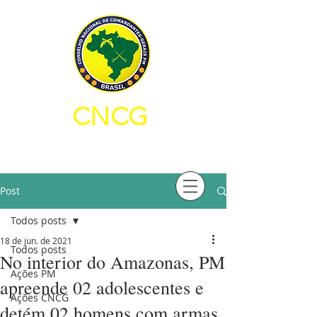
CNCG
CONSELHO NACIONAL DE
COMANDANTES-GERAIS PM
Post
Todos posts
18 de jun. de 2021
Todos posts
No interior do Amazonas, PM
Ações PM
apreende 02 adolescentes e
Ações CNCG
detém 02 homens com armas