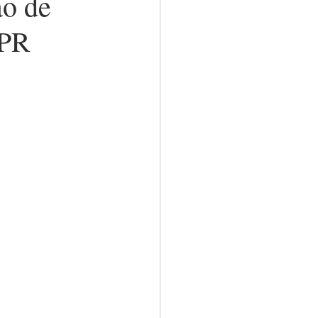
ão de
-PR