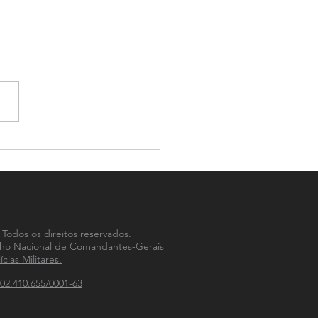
-PM celebra 33 anos de
ão na integração das
ias Militares do país
 Todos os direitos reservados.
ho Nacional de Comandantes-Gerais
ícias Militares.
02.410.655/0001-63