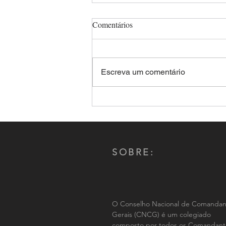
Comentários
Escreva um comentário
Comandante-Geral da PMMS,
Coronel Renato dos Anjos
Garnes é reeleito por aclamação
presidente do CNCG-PM
SOBRE:
O Conselho Nacional de Comandan
Gerais (CNCG) é um colegiado
composto por todos os Comandant