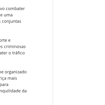
ivo combater 
de uma 
 conjuntas 
rte e 
s criminosas 
er o tráfico 
me organizado 
riça mais 
para 
nquilidade da 