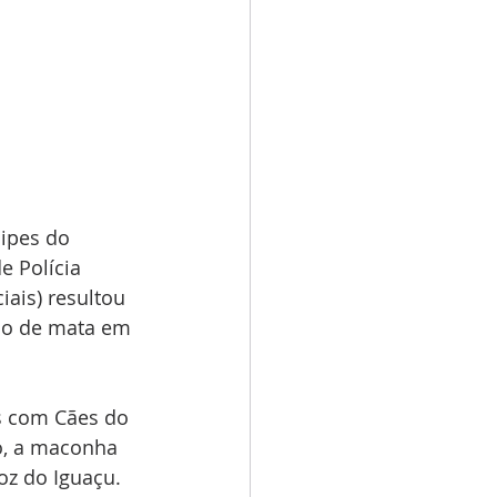
ipes do 
e Polícia 
iais) resultou 
ão de mata em 
s com Cães do 
o, a maconha 
oz do Iguaçu.