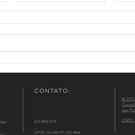
Conselho Nacional de
CNCG
Comandantes-Gerais das
atuaç
Polícias Militares participa de
Políc
reunião institucional no
Ministério da Justiça e
CONTATO:
Segurança Pública
© 2025
Consel
das Pol
CNPJ: 
tes-
(61) 3963-3131
SRTVS, Quadra 701, Ed. Assis
es-