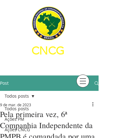
CNCG
CONSELHO NACIONAL DE
COMANDANTES-GERAIS PM
Post
Todos posts
9 de mar. de 2023
Todos posts
Pela primeira vez, 6ª
Ações PM
Companhia Independente da
Ações CNCG
PMPB é comandada por uma