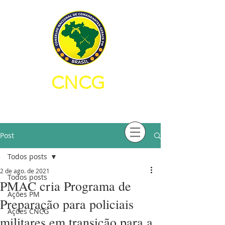
CNCG
CONSELHO NACIONAL DE
COMANDANTES-GERAIS PM
Post
Todos posts
2 de ago. de 2021
Todos posts
PMAC cria Programa de
Ações PM
Preparação para policiais
Ações CNCG
militares em transição para a