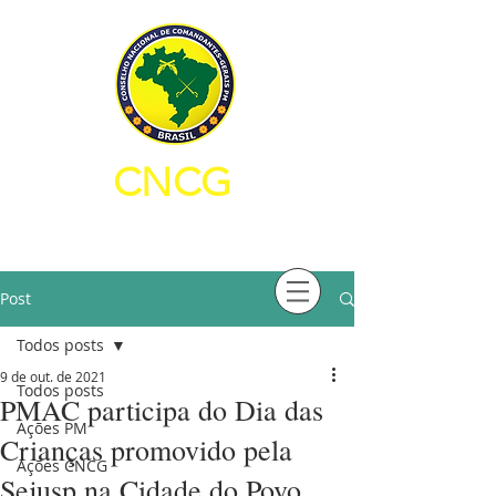
CNCG
CONSELHO NACIONAL DE
COMANDANTES-GERAIS PM
Post
Todos posts
9 de out. de 2021
Todos posts
PMAC participa do Dia das
Ações PM
Crianças promovido pela
Ações CNCG
Sejusp na Cidade do Povo