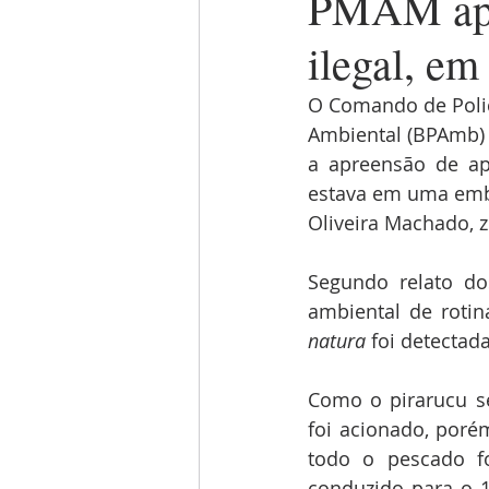
PMAM apre
ilegal, em
O Comando de Polic
Ambiental (BPAmb) d
a apreensão de ap
estava em uma emba
Oliveira Machado, z
Segundo relato do
ambiental de roti
natura
 foi detectada
Como o pirarucu s
foi acionado, poré
todo o pescado fo
conduzido para o 1º