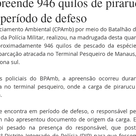
ende 946 quilos de piraru
 período de defeso
iamento Ambiental (CPAmb) por meio do Batalhão de
a Polícia Militar, realizou, na madrugada desta quarta
roximadamente 946 quilos de pescado da espécie 
rcação atracada no Terminal Pesqueiro de Manaus, b
ona sul.
s policiais do BPAmb, a apreensão ocorreu durante
na no terminal pesqueiro, onde a carga de piraruc
.
e encontra em período de defeso, o responsável pe
m não apresentou documento de origem da carga. Em
i pesado na presença do responsável, que poste
 Distrito Integrado de Polícia (DIP) para que fossem