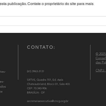
sta publicação. Contate o proprietário do site para mais
PMESP apreende helicóptero
BM-R
com 264 Kg de pasta base de
quant
cocaína
Fund
CONTATO:
© 2025
Consel
das Pol
CNPJ: 
tes-
(61) 3963-3131
SRTVS, Quadra 701, Ed. Assis
es-
Chateaubriand, Bloco 01, Sala 403.
tados
CEP: 70.340-906
te
BRASÍLIA - DF
secretariaexecutiva@cncg.org.br