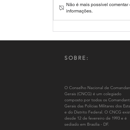
Não é mais possível comentar e
informações.
Aplicativos de relacionamento:
Criminosos são presos após
forjar encontro e sequestrar a
vítima
SOBRE:
O Conselho Nacional de Comandan
Gerais (CNCG) é um colegiado
composto por todos os Comandant
Gerais das Polícias Militares dos Es
e do Distrito Federal. O CNCG exis
desde 12 de fevereiro de 1993 e é
sediado em Brasília - DF.