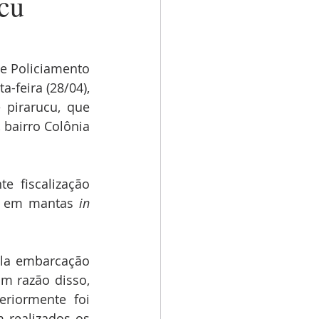
cu
 Policiamento 
-feira (28/04), 
pirarucu, que 
airro Colônia 
 fiscalização 
u em mantas 
in 
la embarcação 
 razão disso, 
riormente foi 
 realizados os 