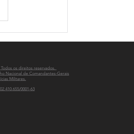
S apreende grande
idade de drogas em Passo
o
 Todos os direitos reservados.
ho Nacional de Comandantes-Gerais
ícias Militares.
02.410.655/0001-63