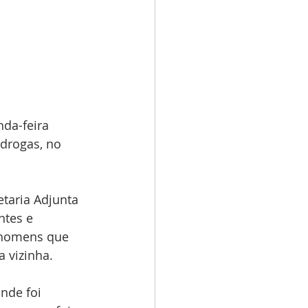
da-feira 
 drogas, no 
taria Adjunta 
tes e 
s homens que 
a vizinha.
nde foi 