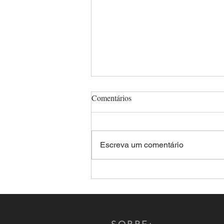
Comentários
Escreva um comentário
Comandante-Geral da PMMS,
Coronel Renato dos Anjos
Garnes é reeleito por aclamação
presidente do CNCG-PM