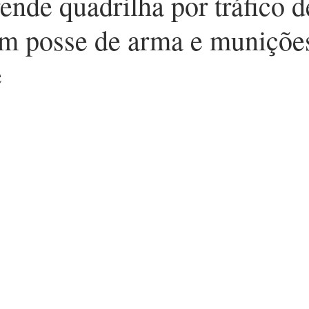
de quadrilha por tráfico d
em posse de arma e muniçõe
e