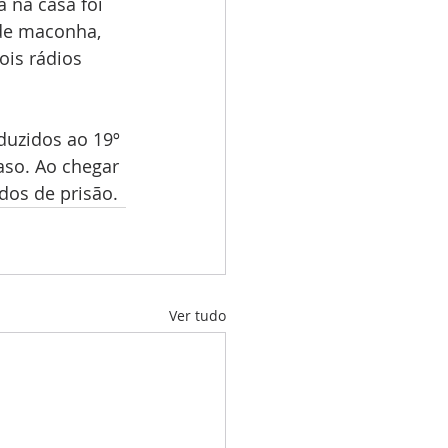
 na casa foi 
de maconha, 
ois rádios 
duzidos ao 19º 
aso. Ao chegar 
dos de prisão.
Ver tudo