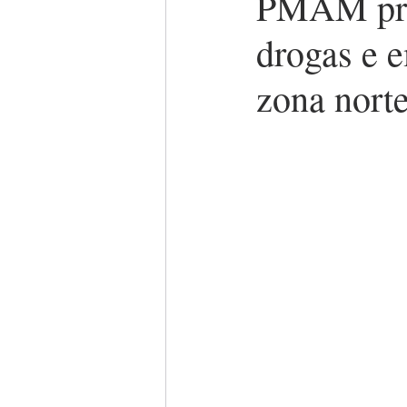
PMAM pren
drogas e 
zona nort