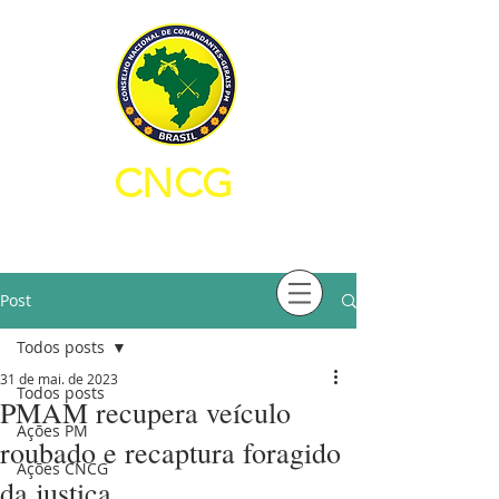
CNCG
CONSELHO NACIONAL DE
COMANDANTES-GERAIS PM
Post
Todos posts
31 de mai. de 2023
Todos posts
PMAM recupera veículo
Ações PM
roubado e recaptura foragido
Ações CNCG
da justiça