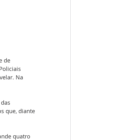
e de 
oliciais 
velar. Na 
 das 
 que, diante 
onde quatro 