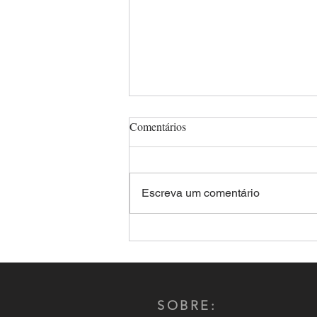
Comentários
Escreva um comentário
Comandante-Geral da PMMS,
Coronel Renato dos Anjos
Garnes é reeleito por aclamação
presidente do CNCG-PM
SOBRE: