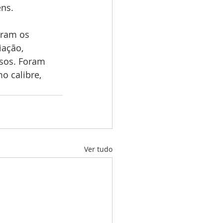
éns.
aram os 
ação, 
osos. Foram 
 calibre, 
Ver tudo