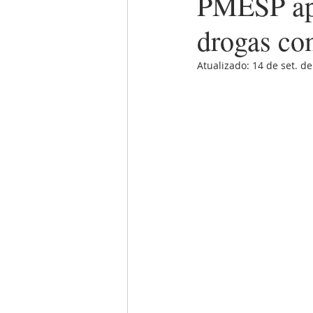
PMESP apr
drogas co
Atualizado:
14 de set. d