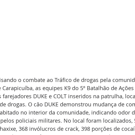
visando o combate ao Tráfico de drogas pela comunid
 Carapicuíba, as equipes K9 do 5º Batalhão de Ações 
s farejadores DUKE e COLT inseridos na patrulha, loc
 de drogas. O cão DUKE demonstrou mudança de co
bitado no interior da comunidade, indicando odor d
pelos policiais militares. No local foram localizados,
axixe, 368 invólucros de crack, 398 porções de cocaín