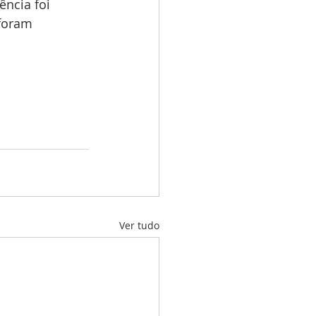
ncia foi 
 foram 
Ver tudo