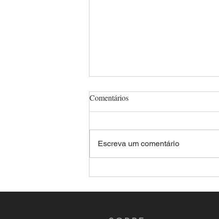
Comentários
Escreva um comentário
Aplicativos de relacionamento:
Criminosos são presos após
forjar encontro e sequestrar a
vítima