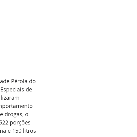
ade Pérola do 
Especiais de 
alizaram 
mportamento 
e drogas, o 
 522 porções 
a e 150 litros 